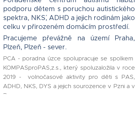
podporu dětem s poruchou autistického
spektra, NKS´, ADHD a jejich rodinám jako
celku v přirozeném domácím prostředí.
Pracujeme převážně na území Praha,
Plzeň, Plzeň - sever.
PCA - poradna úzce spolupracuje se spolkem
KOMPASproPAS,z.s., který spoluzaložila v roce
2019 - volnočasové aktivity pro děti s PAS,
ADHD, NKS, DYS a jejich sourozence v Pzni a v
Praze.
NVS
- Neurovývojovou stimulaci nabízíme na
certifikovaném pracovišti v Plzni, Sokolovské
105.